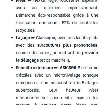
Mesh
➡️ Nexkin, léger, robuste et respirant,
avec un maintien impressionnant.
Démarche éco-responsable grâce à une
fabrication contenant 52% de bouteilles
recyclées.
Laçage
➡️
Classique
, avec des lacets plats
avec des
surcoutures plus prononcées
,
comme des crans, permettant de
prévenir
le délaçage
(et ça marche !).
Semelle extérieure
➡️
ASICSGRIP
en forme
d’étoiles avec un micronivelage (chaque
crampon est comme constitué de 5 étages
superposés). Leur hauteur n’est
mentionnée sur aucun site, mais je les