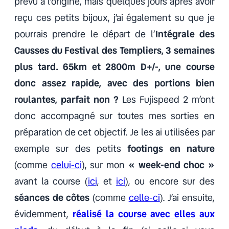
prévu à l’origine, mais quelques jours après avoir
reçu ces petits bijoux, j’ai également su que je
pourrais prendre le départ de l’
Intégrale des
Causses du Festival des Templiers, 3 semaines
plus tard. 65km et 2800m D+/-, une course
donc assez rapide, avec des portions bien
roulantes, parfait non ?
Les Fujispeed 2 m’ont
donc accompagné sur toutes mes sorties en
préparation de cet objectif. Je les ai utilisées par
exemple sur des petits
footings en nature
(comme
celui-ci
), sur mon
« week-end choc »
avant la course (
ici
, et
ici
), ou encore sur des
séances de côtes
(comme
celle-ci
). J’ai ensuite,
évidemment,
réalisé la course avec elles aux