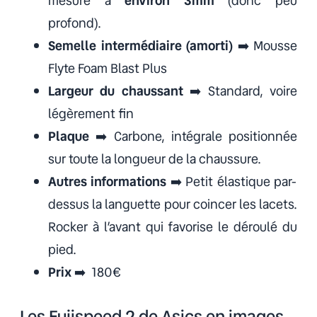
mesure à
environ 3mm
(donc peu
profond).
Semelle intermédiaire (amorti)
➡️ Mousse
Flyte Foam Blast Plus
Largeur du chaussant
➡️ Standard, voire
légèrement fin
Plaque
➡️ Carbone, intégrale positionnée
sur toute la longueur de la chaussure.
Autres informations
➡️ Petit élastique par-
dessus la languette pour coincer les lacets.
Rocker à l’avant qui favorise le déroulé du
pied.
Prix
➡️ 180€
Les Fujispeed 2 de Asics en images