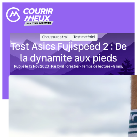
Aller
au
contenu
Chaussures trail
Test matériel
Test Asics Fujispeed 2 : De
la dynamite aux pieds
Publié le 12 Nov 2023 · Par Cyril Forestier · Temps de lecture ~9 min.