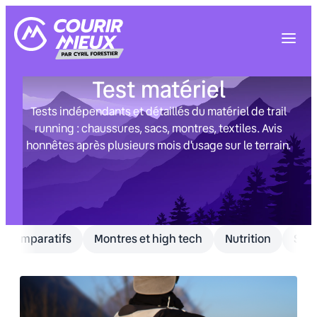
Aller
au
contenu
Test matériel
Tests indépendants et détaillés du matériel de trail
running : chaussures, sacs, montres, textiles. Avis
honnêtes après plusieurs mois d'usage sur le terrain.
Comparatifs
Montres et high tech
Nutrition
Sac 