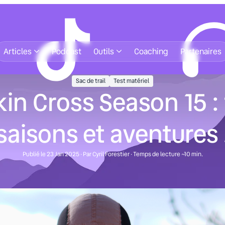
Articles
Podcast
Outils
Coaching
Partenaires
Sac de trail
Test matériel
in Cross Season 15 : 
saisons et aventures 
Publié le 23 Jan 2025 · Par Cyril Forestier · Temps de lecture ~10 min.