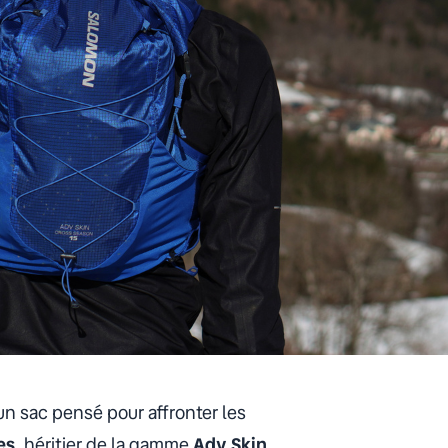
n sac pensé pour affronter les
res
, héritier de la gamme
Adv Skin
,