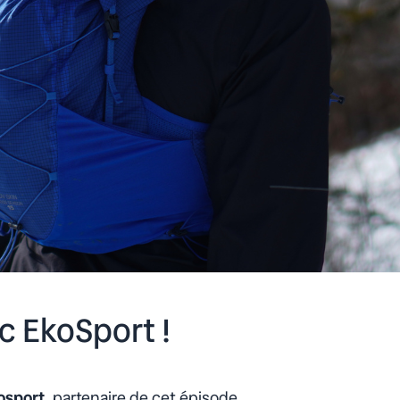
c EkoSport !
osport
, partenaire de cet épisode,